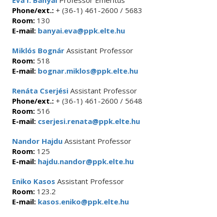
Éva I. Bányai
Professor Emeritus
Phone/ext.:
+ (36-1) 461-2600 / 5683
Room:
130
E-mail:
banyai.eva@ppk.elte.hu
Miklós Bognár
Assistant Professor
Room:
518
E-mail:
bognar.miklos@ppk.elte.hu
Renáta Cserjési
Assistant Professor
Phone/ext.:
+ (36-1) 461-2600 / 5648
Room:
516
E-mail:
cserjesi.renata@ppk.elte.hu
Nandor Hajdu
Assistant Professor
Room:
125
E-mail:
hajdu.nandor@ppk.elte.hu
Eniko Kasos
Assistant Professor
Room:
123.2
E-mail:
kasos.eniko@ppk.elte.hu