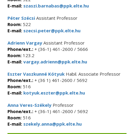
E-mail:
szaszi.barnabas@ppk.elte.hu
Péter Szécsi
Assistant Professor
Room:
522
E-mail:
szecsi.peter@ppk.elte.hu
Adrienn Vargay
Assistant Professor
Phone/ext.:
+ (36-1) 461-2600 / 5666
Room:
123.2
E-mail:
vargay.adrienn@ppk.elte.hu
Eszter Vaszkunné Kótyuk
Habil. Associate Professor
Phone/ext.:
+ (36 1) 461-2600 / 5692
Room:
516
E-mail:
kotyuk.eszter@ppk.elte.hu
Anna Veres-Székely
Professor
Phone/ext.:
+ (36-1) 461-2600 / 5692
Room:
516
E-mail:
szekely.anna@ppk.elte.hu