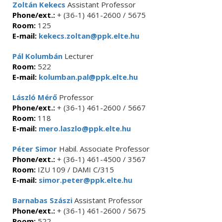
Zoltán Kekecs
Assistant Professor
Phone/ext.:
+ (36-1) 461-2600 / 5675
Room:
125
E-mail:
kekecs.zoltan@ppk.elte.hu
Pál Kolumbán
Lecturer
Room:
522
E-mail:
kolumban.pal@ppk.elte.hu
László Mérő
Professor
Phone/ext.:
+ (36-1) 461-2600 / 5667
Room:
118
E-mail:
mero.laszlo@ppk.elte.hu
Péter Simor
Habil. Associate Professor
Phone/ext.:
+ (36-1) 461-4500 / 3567
Room:
IZU 109 / DAMI C/315
E-mail:
simor.peter@ppk.elte.hu
Barnabas Szászi
Assistant Professor
Phone/ext.:
+ (36-1) 461-2600 / 5675
Room:
522