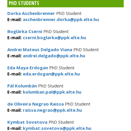
PHD STUDENTS
Dorka Aschenbrenner
PhD Student
E-mail:
aschenbrenner.dorka@ppk.elte.hu
Boglárka Cserni
PhD Student
E-mail:
cserni.boglarka@ppk.elte.hu
Andrei Mateus Delgado Viana
PhD Student
E-mail:
andrei.delgado@ppk.elte.hu
Eda Maya Erdogan
PhD Student
E-mail:
eda.erdogan@ppk.elte.hu
Pál Kolumbán
PhD Student
E-mail:
kolumban.pal@ppk.elte.hu
de Oliveira Negrao Raissa
PhD Student
E-mail:
raissa.negrao@ppk.elte.hu
Kymbat Sovetova
PhD Student
E-mail:
kymbat.sovetova@ppk.elte.hu