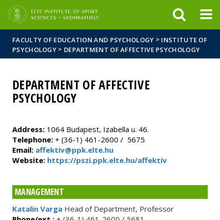
FIXME:token.header.mai
FIXME:token.header.cal
FIXME:token.header.abou
>
FACULTY OF EDUCATION AND PSYCHOLOGY
INSTITUTE OF
>
PSYCHOLOGY
DEPARTMENT OF AFFECTIVE PSYCHOLOGY
DEPARTMENT OF AFFECTIVE
PSYCHOLOGY
Address:
1064 Budapest, Izabella u. 46.
Telephone:
+ (36-1) 461-2600 / 5675
Email:
affektiv@ppk.elte.hu
Website:
https://pszi.ppk.elte.hu/affektiv
MANAGEMENT
Katalin Varga
Head of Department, Professor
Phone/ext.:
+ (36-1) 461-2600 / 5681