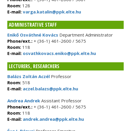
Room:
128
E-mail:
varga.katalin@ppk.elte.hu
ADMINISTRATIVE STAFF
Enikő Osváthné Kovács
Department Administrator
Phone/ext.:
+ (36-1) 461-2600 / 5675
Room:
118
E-mail:
osvathkovacs.eniko@ppk.elte.hu
LECTURERS, RESEARCHERS
Balázs Zoltán Aczél
Professor
Room:
518
E-mail:
aczel.balazs@ppk.elte.hu
Andrea Andrek
Assistant Professor
Phone/ext.:
+ (36-1) 461-2600 / 5675
Room:
118
E-mail:
andrek.andrea@ppk.elte.hu